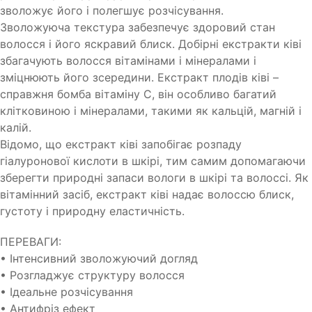
зволожує його і полегшує розчісування.
Зволожуюча текстура забезпечує здоровий стан
волосся і його яскравий блиск. Добірні екстракти ківі
збагачують волосся вітамінами і мінералами і
зміцнюють його зсередини. Екстракт плодів ківі –
справжня бомба вітаміну С, він особливо багатий
клітковиною і мінералами, такими як кальцій, магній і
калій.
Відомо, що екстракт ківі запобігає розпаду
гіалуронової кислоти в шкірі, тим самим допомагаючи
зберегти природні запаси вологи в шкірі та волоссі. Як
вітамінний засіб, екстракт ківі надає волоссю блиск,
густоту і природну еластичність.
ПЕРЕВАГИ:
• Інтенсивний зволожуючий догляд
• Розгладжує структуру волосся
• Ідеальне розчісування
• Антифріз ефект