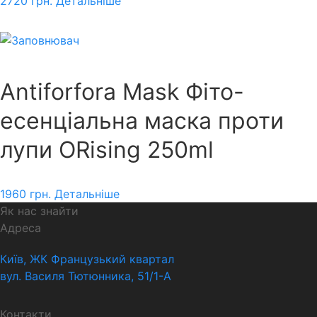
2720
грн.
Детальніше
Antiforfora Mask Фіто-
есенціальна маска проти
лупи ORising 250ml
1960
грн.
Детальніше
Як нас знайти
Адреса
Київ, ЖК Французький квартал
вул. Василя Тютюнника, 51/1-А
Контакти