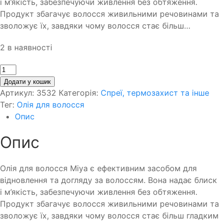
і м’якість, забезпечуючи живлення без обтяження.
Продукт збагачує волосся живильними речовинами та
зволожує їх, завдяки чому волосся стає більш…
2 в наявності
Кількість
Додати у кошик
Артикул:
3532
Категорія:
Спреї, термозахист та інше
Тег:
Олія для волосся
Опис
Опис
Олія для волосся Miya є ефективним засобом для
відновлення та догляду за волоссям. Вона надає блиск
і м’якість, забезпечуючи живлення без обтяження.
Продукт збагачує волосся живильними речовинами та
зволожує їх, завдяки чому волосся стає більш гладким