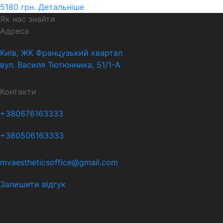
5180
грн.
Детальніше
Як нас знайти
Адреса
Київ, ЖК Французький квартал
вул. Василя Тютюнника, 51/1-А
Контакти
+380676163333
+380506163333
mvaestheticsoffice@gmail.com
Залишити відгук