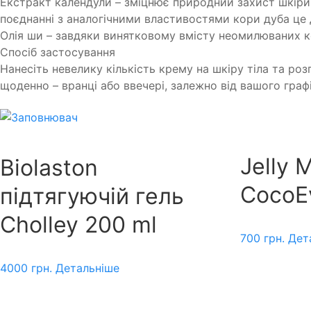
Екстракт календули – зміцнює природний захист шкіри, 
поєднанні з аналогічними властивостями кори дуба це 
Олія ши – завдяки винятковому вмісту неомилюваних ко
Спосіб застосування
Нанесіть невелику кількість крему на шкіру тіла та р
щоденно – вранці або ввечері, залежно від вашого граф
Jelly 
Biolaston
CocoE
підтягуючій гель
Cholley 200 ml
700
грн.
Дет
4000
грн.
Детальніше