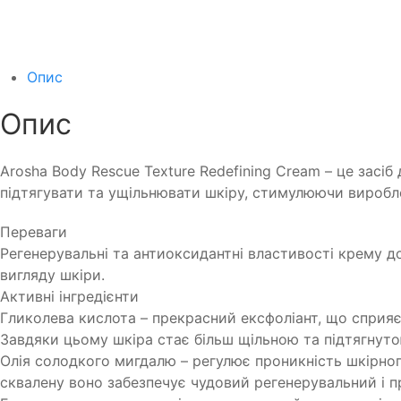
Опис
Опис
Arosha Body Rescue Texture Redefining Cream – це засіб
підтягувати та ущільнювати шкіру, стимулюючи виробле
Переваги
Регенерувальні та антиоксидантні властивості крему 
вигляду шкіри.
Активні інгредієнти
Гликолева кислота – прекрасний ексфоліант, що сприяє
Завдяки цьому шкіра стає більш щільною та підтягнуто
Олія солодкого мигдалю – регулює проникність шкірного
сквалену воно забезпечує чудовий регенерувальний і п