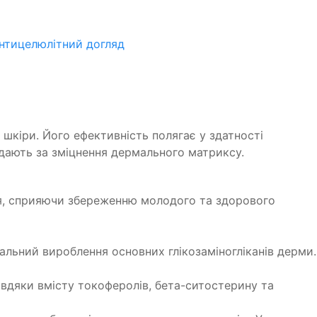
нтицелюлітний догляд
 шкіри. Його ефективність полягає у здатності
ідають за зміцнення дермального матриксу.
ня, сприяючи збереженню молодого та здорового
льний вироблення основних глікозаміногліканів дерми.
авдяки вмісту токоферолів, бета-ситостерину та