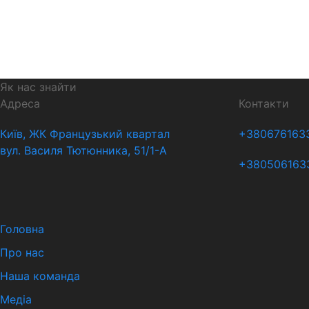
Як нас знайти
Адреса
Контакти
Київ, ЖК Французький квартал
+380676163
вул. Василя Тютюнника, 51/1-А
+380506163
Головна
Про нас
Наша команда
Медіа