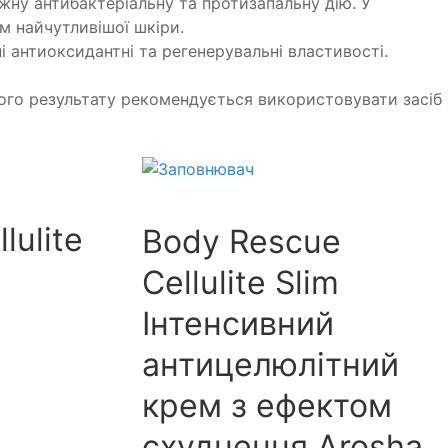
жну антибактеріальну та протизапальну дію. У
м найчутливішої шкіри.
 антиоксидантні та регенерувальні властивості.
ного результату рекомендується використовувати засіб
lulite
Body Rescue
Cellulite Slim
Інтенсивний
антицелюлітний
крем з ефектом
схуднення Arosha