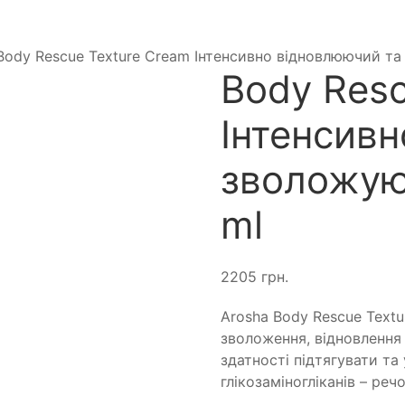
Body Rescue Texture Cream Інтенсивно відновлюючий та
Body Resc
Інтенсив
зволожую
ml
2205
грн.
Arosha Body Rescue Textu
зволоження, відновлення 
здатності підтягувати т
глікозаміногліканів – ре