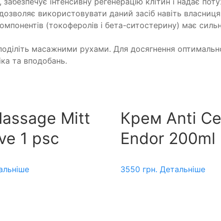
забезпечує інтенсивну регенерацію клітин і надає поту
дозволяє використовувати даний засіб навіть власниця
мпонентів (токоферолів і бета-ситостерину) має сильні
озподіліть масажними рухами. Для досягнення оптималь
іка та вподобань.
Massage Mitt
Крем Anti Cel
ve 1 psc
Endor 200ml
альніше
3550
грн.
Детальніше