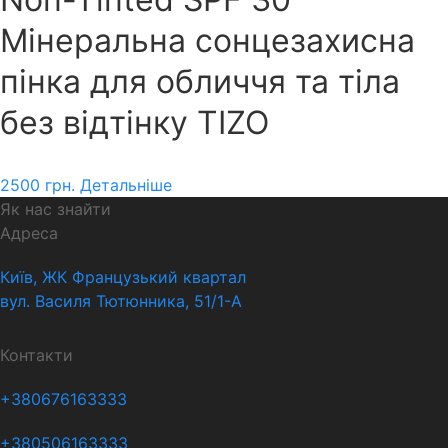
Мінеральна сонцезахисна
пінка для обличчя та тіла
без відтінку TIZO
2500
грн.
Детальніше
Як нас знайти
Адреса
Київ, ЖК Французький квартал
вул. Василя Тютюнника, 51/1-А
Контакти
+380676163333
+380506163333