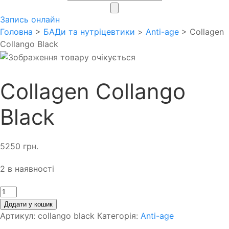
search
Запись онлайн
Головна
>
БАДи та нутріцевтики
>
Anti-age
> Collagen
Collango Black
Collagen Collango
Black
5250
грн.
2 в наявності
Кількість
Додати у кошик
Артикул:
collango black
Категорія:
Anti-age