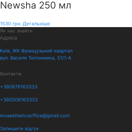
Newsha 250 мл
1530
грн.
Детальніше
Як нас знайти
Адреса
Київ, ЖК Французький квартал
вул. Василя Тютюнника, 51/1-А
Контакти
+380676163333
+380506163333
mvaestheticsoffice@gmail.com
Залишити відгук