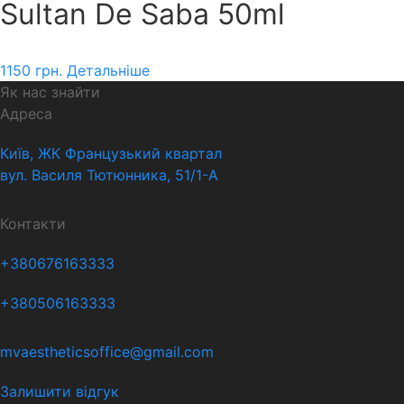
Sultan De Saba 50ml
1150
грн.
Детальніше
Як нас знайти
Адреса
Київ, ЖК Французький квартал
вул. Василя Тютюнника, 51/1-А
Контакти
+380676163333
+380506163333
mvaestheticsoffice@gmail.com
Залишити відгук