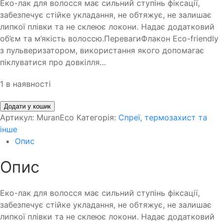
Еко-лак для волосся має сильний ступінь фіксації,
забезпечує стійке укладання, не обтяжує, не залишає
липкої плівки та не склеює локони. Надає додатковий
об’єм та м’якість волоссю.ПеревагиФлакон Eco-friendly
з пульверизатором, використання якого допомагає
піклуватися про довкілля…
1 в наявності
Додати у кошик
Артикул:
MuranEco
Категорія:
Спреї, термозахист та
інше
Опис
Опис
Еко-лак для волосся має сильний ступінь фіксації,
забезпечує стійке укладання, не обтяжує, не залишає
липкої плівки та не склеює локони. Надає додатковий