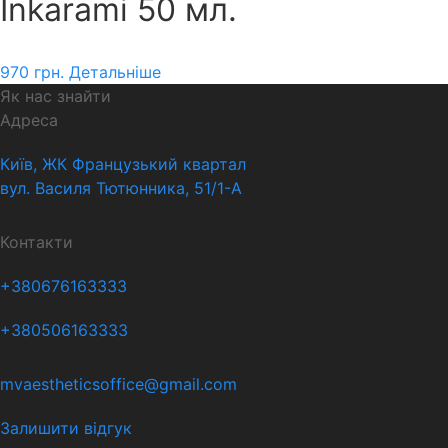
Inkarami 50 мл.
970
грн.
Детальніше
Як нас знайти
Адреса
Київ, ЖК Французький квартал
вул. Василя Тютюнника, 51/1-А
Контакти
+380676163333
+380506163333
mvaestheticsoffice@gmail.com
Залишити відгук