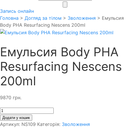
search
Запись онлайн
Головна
>
Догляд за тілом
>
Зволоження
> Емульсия
Body PHA Resurfacing Nescens 200ml
Емульсия Body PHA
Resurfacing Nescens
200ml
9870
грн.
Кількість
Додати у кошик
Артикул:
NS109
Категорія:
Зволоження