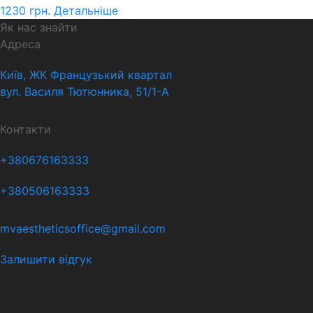
1230
грн.
Детальніше
Як нас знайти
Адреса
Київ, ЖК Французький квартал
вул. Василя Тютюнника, 51/1-А
Контакти
+380676163333
+380506163333
mvaestheticsoffice@gmail.com
Залишити відгук