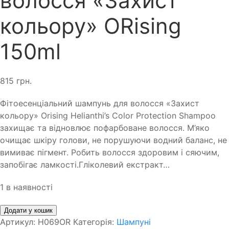
волосся «Захист
кольору» ORising
150ml
815
грн.
Фітоесенціальний шампунь для волосся «Захист
кольору» Orising Helianthi’s Color Protection Shampoo
захищає та відновлює пофарбоване волосся. М’яко
очищає шкіру голови, не порушуючи водний баланс, не
вимиває пігмент. Робить волосся здоровим і сяючим,
запобігає ламкості.Гліколевий екстракт…
1 в наявності
Додати у кошик
Артикул:
H069OR
Категорія:
Шампуні