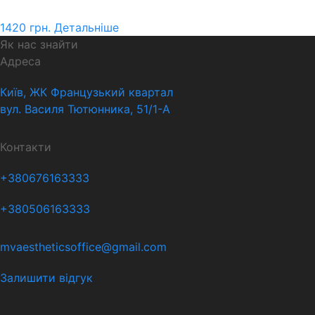
1420
грн.
Детальніше
Як нас знайти
Адреса
Київ, ЖК Французький квартал
вул. Василя Тютюнника, 51/1-А
Контакти
+380676163333
+380506163333
mvaestheticsoffice@gmail.com
Залишити відгук