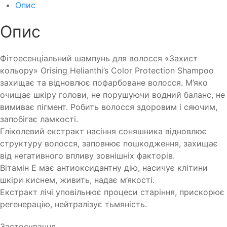
Опис
Опис
Фітоесенціальний шампунь для волосся «Захист
кольору» Orising Helianthi’s Color Protection Shampoo
захищає та відновлює пофарбоване волосся. М’яко
очищає шкіру голови, не порушуючи водний баланс, не
вимиває пігмент. Робить волосся здоровим і сяючим,
запобігає ламкості.
Гліколевий екстракт насіння соняшника відновлює
структуру волосся, заповнює пошкодження, захищає
від негативного впливу зовнішніх факторів.
Вітамін Е має антиоксидантну дію, насичує клітини
шкіри киснем, живить, надає м’якості.
Екстракт лічі уповільнює процеси старіння, прискорює
регенерацію, нейтралізує тьмяність.
Застосування