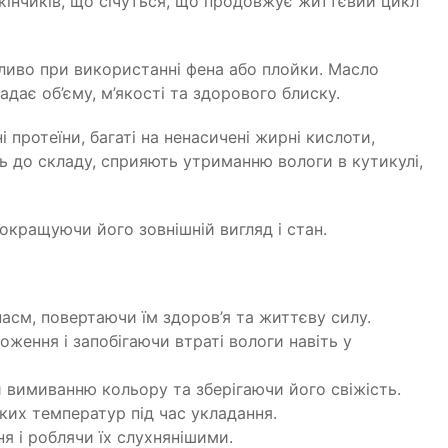
і кінчиків, що січуться, що продовжує життєвий цикл
бливо при використанні фена або плойки. Масло
дає об’єму, м’якості та здорового блиску.
протеїни, багаті на ненасичені жирні кислоти,
 до складу, сприяють утриманню вологи в кутикулі,
покращуючи його зовнішній вигляд і стан.
асм, повертаючи їм здоров’я та життєву силу.
оження і запобігаючи втраті вологи навіть у
 вимиванню кольору та зберігаючи його свіжість.
ких температур під час укладання.
я і роблячи їх слухнянішими.