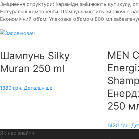
Зміцнення структури: Кераміди зміцнюють кутикулу, с
Натуральні компоненти: Шампунь містить виключно нату
Економічний об’єм: Упаковка об’ємом 800 мл забезпеч
MEN C
Шампунь Silky
Energi
Muran 250 ml
Shamp
1380
грн.
Детальніше
Енерд
250 м
1420
грн.
Де
Як нас знайти