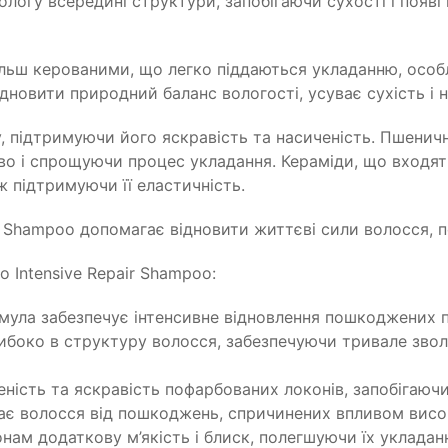
ологу всередині структури, запобігаючи сухості і появ
більш керованими, що легко піддаються укладанню, осо
овити природний баланс вологості, усуває сухість і на
 підтримуючи його яскравість та насиченість. Пшеничні 
о і спрощуючи процес укладання. Кераміди, що входять
ж підтримуючи її еластичність.
ir Shampoo допомагає відновити життєві сили волосся, 
 Intensive Repair Shampoo:
мула забезпечує інтенсивне відновлення пошкоджених п
либоко в структуру волосся, забезпечуючи тривале звол
ість та яскравість пофарбованих локонів, запобігаючи
щає волосся від пошкоджень, спричинених впливом висо
ам додаткову м’якість і блиск, полегшуючи їх укладанн