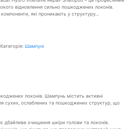
at Hydro Intensive Repair Shampoo – це професійний
ибокого відновлення сильно пошкоджених локонів.
 компоненти, які проникають у структуру…
Категорія:
Шампуні
ошкоджених локонів. Шампунь містить активні
для сухих, ослаблених та пошкоджених структур, що
ує дбайливе очищення шкіри голови та локонів.