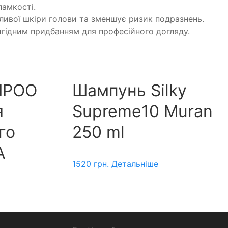
ламкості.
ивої ​​шкіри голови та зменшує ризик подразнень.
игідним придбанням для професійного догляду.
MPOO
Шампунь Silky
я
Supreme10 Muran
го
250 ml
A
1520
грн.
Детальніше