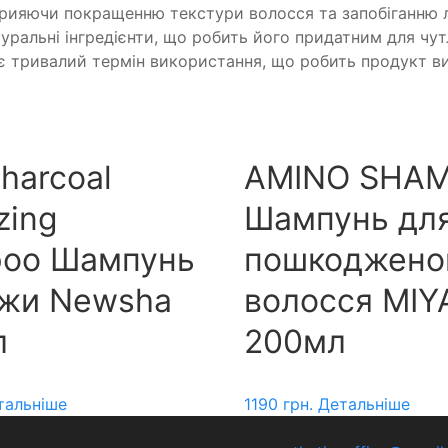
прияючи покращенню текстури волосся та запобіганню 
ральні інгредієнти, що робить його придатним для чутл
ує тривалий термін використання, що робить продукт в
harcoal
AMINO SHA
zing
Шампунь дл
oo Шампунь
пошкоджено
жи Newsha
волосся MIY
л
200мл
тальніше
1190
грн.
Детальніше