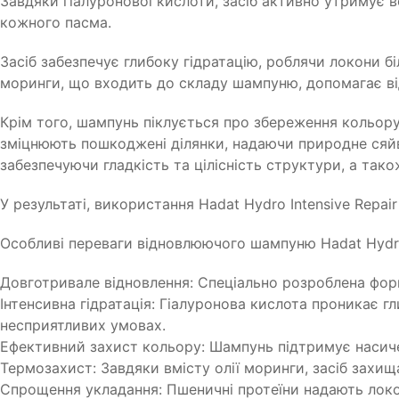
Завдяки гіалуронової кислоти, засіб активно утримує в
кожного пасма.
Засіб забезпечує глибоку гідратацію, роблячи локони 
моринги, що входить до складу шампуню, допомагає відн
Крім того, шампунь піклується про збереження кольору,
зміцнюють пошкоджені ділянки, надаючи природне сяйв
забезпечуючи гладкість та цілісність структури, а тако
У результаті, використання Hadat Hydro Intensive Repa
Особливі переваги відновлюючого шампуню Hadat Hydro
Довготривале відновлення: Спеціально розроблена фор
Інтенсивна гідратація: Гіалуронова кислота проникає г
несприятливих умовах.
Ефективний захист кольору: Шампунь підтримує насичен
Термозахист: Завдяки вмісту олії моринги, засіб захи
Спрощення укладання: Пшеничні протеїни надають локон