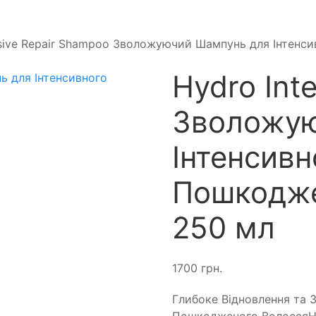
nsive Repair Shampoo Зволожуючий Шампунь для Інтенс
Hydro Int
Зволожую
Інтенсивн
Пошкодже
250 мл
1700
грн.
Глибоке Відновлення та З