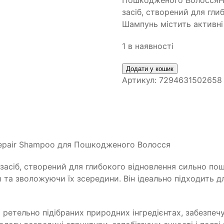
Пошкодженого ВолоссяHad
засіб, створений для гл
Шампунь містить активні
1 в наявності
Додати у кошик
Артикул:
7294631502658
 Repair Shampoo для Пошкодженого Волосся
й засіб, створений для глибокого відновлення сильно п
 та зволожуючи їх зсередини. Він ідеально підходить 
 ретельно підібраних природних інгредієнтах, забезпеч