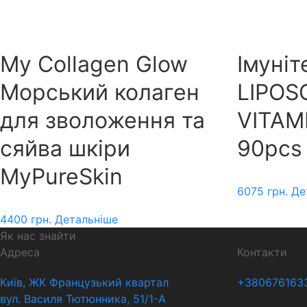
My Collagen Glow
Імуніт
Морський колаген
LIPOS
для зволоження та
VITAM
сяйва шкіри
90pcs
MyPureSkin
6075
грн.
Де
4400
грн.
Детальніше
Як нас знайти
Адреса
Контакти
Київ, ЖК Французький квартал
+380676163
вул. Василя Тютюнника, 51/1-А