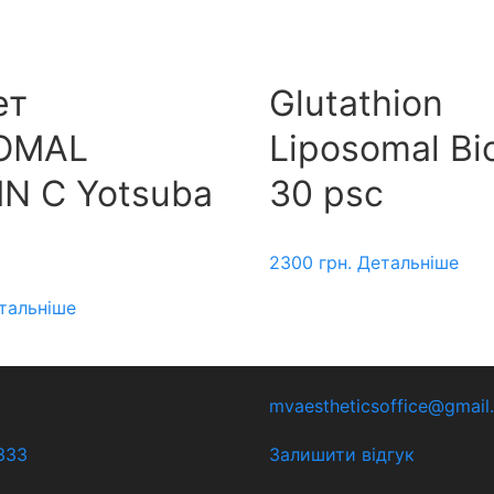
ет
Glutathion
OMAL
Liposomal Bi
IN C Yotsuba
30 psc
2300
грн.
Детальніше
тальніше
mvaestheticsoffice@gmail
333
Залишити відгук