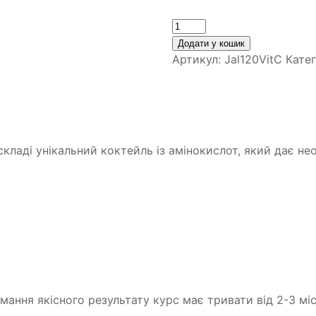
Кількість
Додати у кошик
Артикул:
Jal120VitC
Катег
складі унікальний коктейль із амінокислот, який дає н
ання якісного результату курс має тривати від 2-3 міс