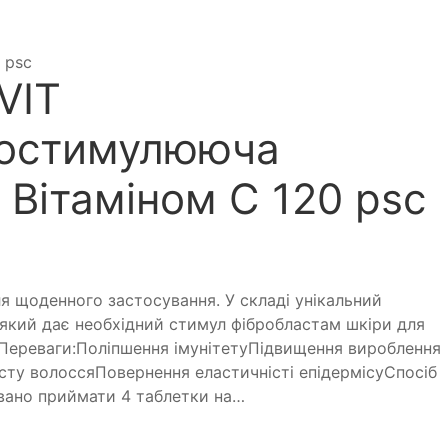
 psc
VIT
остимулююча
 Вітаміном С 120 psc
ля щоденного застосування. У складі унікальний
 який дає необхідний стимул фібробластам шкіри для
.Переваги:Поліпшення імунітетуПідвищення вироблення
ту волоссяПовернення еластичністі епідермісуСпосіб
вано приймати 4 таблетки на…