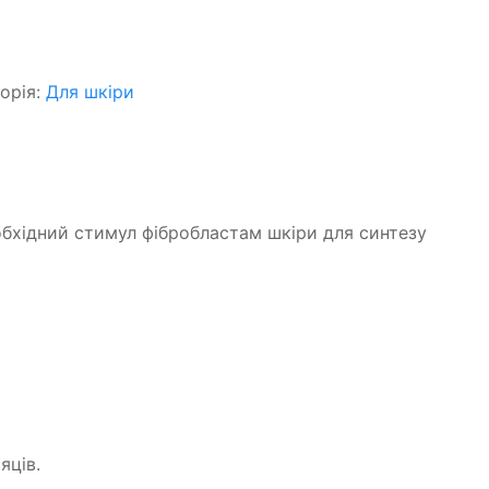
орія:
Для шкіри
еобхідний стимул фібробластам шкіри для синтезу
яців.