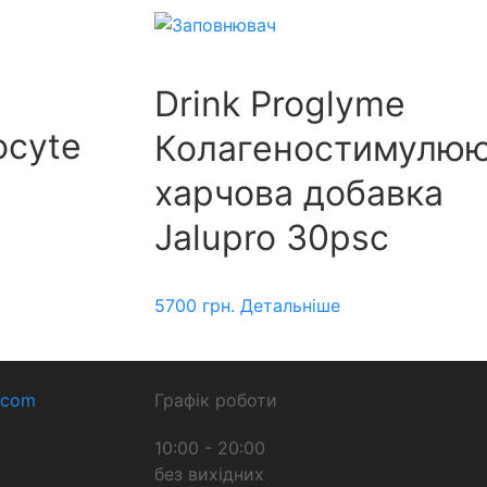
Drink Proglyme
ocyte
Колагеностимулю
харчова добавка
Jalupro 30psc
5700
грн.
Детальніше
.com
Графік роботи
10:00 - 20:00
без вихідних