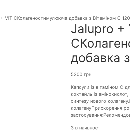
 + VIT CКолагеностимулююча добавка з Вітаміном С 120
Jalupro + 
CКолаген
добавка з
5200
грн.
Капсули із вітаміном С д
коктейль із амінокислот,
синтезу нового колагену
колагенуПрискорення рос
застосування:Рекомендо
3 в наявності