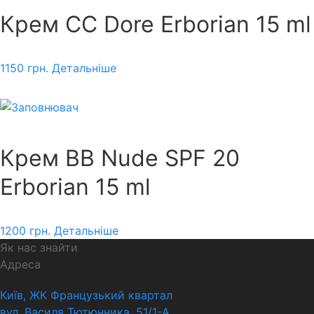
Крем СС Dore Erborian 15 ml
1150
грн.
Детальніше
Крем BB Nude SPF 20
Erborian 15 ml
1200
грн.
Детальніше
Як нас знайти
Адреса
Київ, ЖК Французький квартал
вул. Василя Тютюнника, 51/1-А