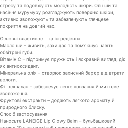
стресу та подовжують молодість шкіри. Олії ши та
насіння мурумуру розгладжують поверхню шкіри,
активно зволожують та забезпечують глянцеве
покриття на довгий час.
Основні властивості та інгредієнти
Масло ши – живить, захищає та пом’якшує навіть
обвітрені губи.
Вітамін С – підтримує пружність і яскравий вигляд, діє
як антиоксидант.
Мінеральна олія – створює захисний бар’єр від втрати
вологи.
Фітосквалан – забезпечує легке ковзання й миттєве
зволоження.
Фруктові екстракти – додають легкого аромату й
природного блиску.
Спосіб застосування
Наносьте LANEIGE Lip Glowy Balm – бульбашковий
догляд 10 г на чисті губи упродовж дня за потреби –