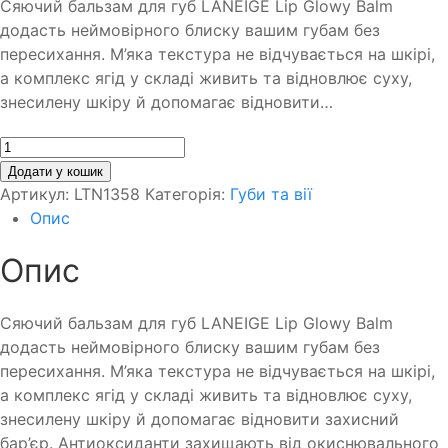
Сяючий бальзам для губ LANEIGE Lip Glowy Balm
додасть неймовірного блиску вашим губам без
пересихання. М’яка текстура не відчувається на шкірі,
а комплекс ягід у складі живить та відновлює суху,
знесилену шкіру й допомагає відновити…
Кількість
Додати у кошик
Артикул:
LTN1358
Категорія:
Губи та вії
Опис
Опис
Сяючий бальзам для губ LANEIGE Lip Glowy Balm
додасть неймовірного блиску вашим губам без
пересихання. М’яка текстура не відчувається на шкірі,
а комплекс ягід у складі живить та відновлює суху,
знесилену шкіру й допомагає відновити захисний
бар’єр. Антиоксиданти захищають від окиснювального