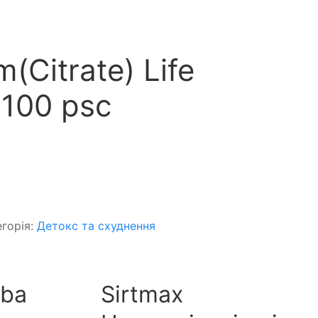
(Citrate) Life
 100 psc
егорія:
Детокс та схуднення
uba
Sirtmax