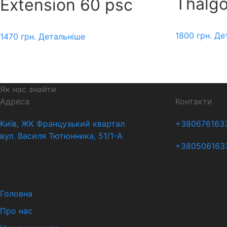
Thalgo
Extension 60 psc
1800
грн.
Де
1470
грн.
Детальніше
Як нас знайти
Адреса
Контакти
Київ, ЖК Французький квартал
+380676163
вул. Василя Тютюнника, 51/1-А
+380506163
Головна
Про нас