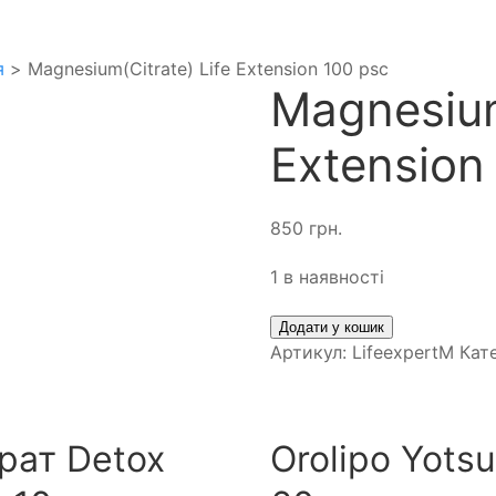
я
> Magnesium(Citrate) Life Extension 100 psc
Magnesium
Extension
850
грн.
1 в наявності
Додати у кошик
Артикул:
LifeexpertM
Кат
рат Detox
Orolipo Yots