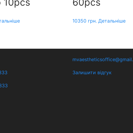
 10pcs
60pcs
тальніше
10350
грн.
Детальніше
mvaestheticsoffice@gmail
333
Залишити відгук
333