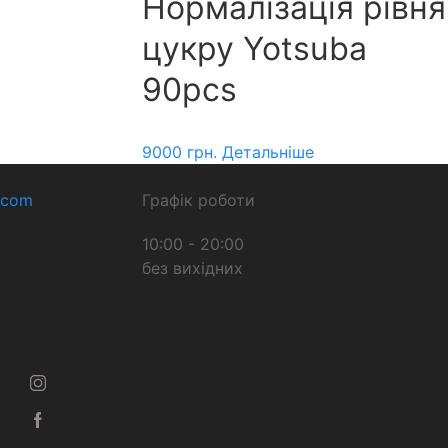
Нормалізація рівня
цукру Yotsuba
90pcs
9000
грн.
Детальніше
.com
Графік роботи
10:00 - 20:00
без вихідних