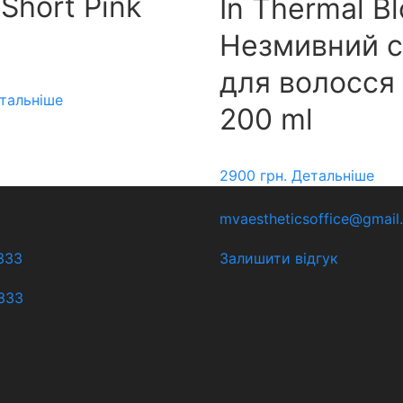
Short Pink
In Thermal B
Незмивний 
для волосся
тальніше
200 ml
2900
грн.
Детальніше
mvaestheticsoffice@gmail
333
Залишити відгук
333