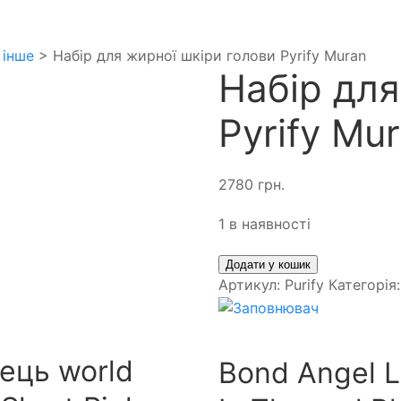
 інше
> Набір для жирної шкіри голови Pyrify Muran
Набір для
Pyrify Mu
2780
грн.
1 в наявності
Додати у кошик
Артикул:
Purify
Категорія
ець world
Bond Angel 