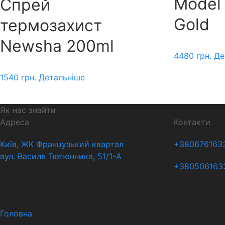
Model 
Спрей
Gold
термозахист
Newsha 200ml
4480
грн.
Де
1540
грн.
Детальніше
Як нас знайти
Адреса
Контакти
Київ, ЖК Французький квартал
+380676163
вул. Василя Тютюнника, 51/1-А
+380506163
Головна