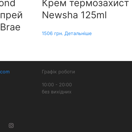
lond
Крем термозахист
спрей
Newsha 125ml
 Brae
1506
грн.
Детальніше
.com
Графік роботи
10:00 - 20:00
без вихідних