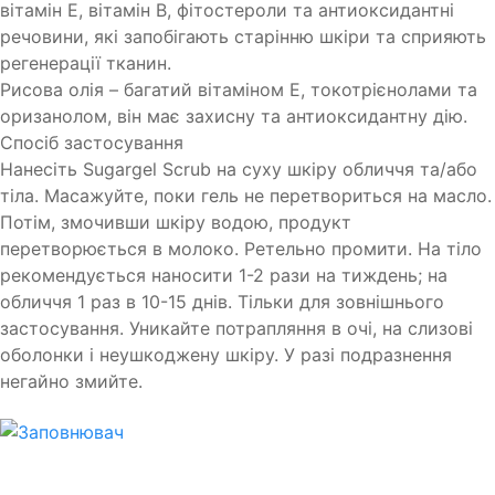
вітамін Е, вітамін В, фітостероли та антиоксидантні
речовини, які запобігають старінню шкіри та сприяють
регенерації тканин.
Рисова олія – багатий вітаміном Е, токотрієнолами та
оризанолом, він має захисну та антиоксидантну дію.
Спосіб застосування
Нанесіть Sugargel Scrub на суху шкіру обличчя та/або
тіла. Масажуйте, поки гель не перетвориться на масло.
Потім, змочивши шкіру водою, продукт
перетворюється в молоко. Ретельно промити. На тіло
рекомендується наносити 1-2 рази на тиждень; на
обличчя 1 раз в 10-15 днів. Тільки для зовнішнього
застосування. Уникайте потрапляння в очі, на слизові
оболонки і неушкоджену шкіру. У разі подразнення
негайно змийте.