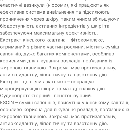
еластичні везикули (ніосоми), які працюють як
ефективна система вивільнення та підсилюють
проникнення через шкіру, таким чином збільшуючи
біодоступність активних інгредієнтів у шкірі та
забезпечуючи максимальну ефективність.
Екстракт кінського каштана – фітокомплекс,
отриманий з різних частин рослини, містить суміш
сапонінів, дуже багатих компонентами, особливо
корисними для лікування розладів, пов’язаних із
жировою тканиною. Зокрема, має протизапальну,
антиоксидантну, ліполітичну та вазотонну дію.
Екстракт центели азіатської – покращує
мікроциркуляцію шкіри та має дренажну дію.
Судинопротекторний і венотонізуючий.
ESCIN – суміш сапонінів, присутніх у кінському каштані,
особливо корисна для лікування розладів, пов’язаних із
жировою тканиною. Зокрема, має протизапальну,
антиоксидантну, ліполітичну та вазотонну дію.