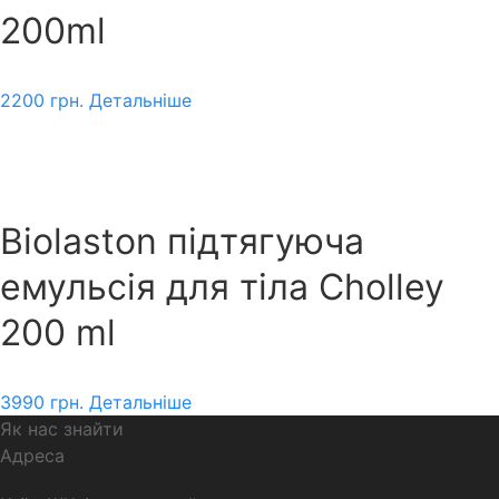
200ml
2200
грн.
Детальніше
Biolaston підтягуюча
емульсія для тіла Cholley
200 ml
3990
грн.
Детальніше
Як нас знайти
Адреса