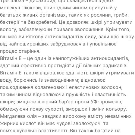
Трегалоза – дисахарид, що складається з двох
молекул глюкози, природним чином присутній у
багатьох живих організмах, таких як рослини, гриби,
бактерії та безхребетні. Це дозволяє шкірі утримувати
вологу, забезпечуючи тривале зволоження. Крім того,
він має виняткову антиоксидантну силу, захищає шкіру
від найпоширеніших забруднювачів і уповільнює
процес старіння.
Вітамін Е – це один із найпотужніших антиоксидантів,
здатний ефективно протидіяти дії вільних радикалів.
Вітамін Е також відновлює здатність шкіри утримувати
воду, борючись із зневодненням; відновлює
пошкодження колагенових і еластинових волокон,
таким чином відновлюючи пружність і еластичність
шкіри; зміцнює шкірний бар’єр проти УФ-променів,
обмежуючи появу сухості, зморшок і зміни кольору.
Мигдалева олія – завдяки високому вмісту незамінних
жирних кислот він має чудові зволожуючі та
пом’якшувальні властивості. Він також багатий на