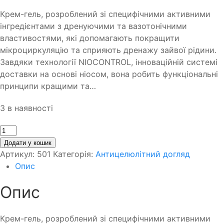
Крем-гель, розроблений зі специфічними активними
інгредієнтами з дренуючими та вазотонічними
властивостями, які допомагають покращити
мікроциркуляцію та сприяють дренажу зайвої рідини.
Завдяки технології NIOCONTROL, інноваційній системі
доставки на основі ніосом, вона робить функціональні
принципи кращими та…
3 в наявності
Кількість
Додати у кошик
Артикул:
501
Категорія:
Антицелюлітний догляд
Опис
Опис
Крем-гель, розроблений зі специфічними активними