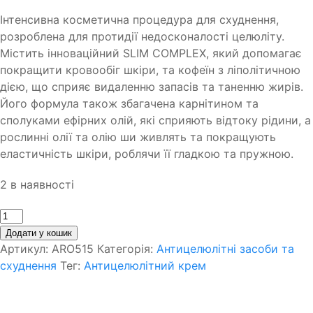
Інтенсивна косметична процедура для схуднення,
розроблена для протидії недосконалості целюліту.
Містить інноваційний SLIM COMPLEX, який допомагає
покращити кровообіг шкіри, та кофеїн з ліполітичною
дією, що сприяє видаленню запасів та таненню жирів.
Його формула також збагачена карнітином та
сполуками ефірних олій, які сприяють відтоку рідини, а
рослинні олії та олію ши живлять та покращують
еластичність шкіри, роблячи її гладкою та пружною.
2 в наявності
Кількість
Додати у кошик
Артикул:
ARO515
Категорія:
Антицелюлітні засоби та
схуднення
Тег:
Антицелюлітний крем