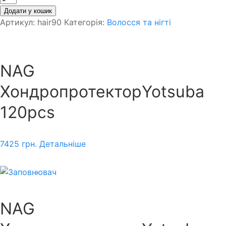
Додати у кошик
Артикул:
hair90
Категорія:
Волосся та нігті
NAG
ХондропротекторYotsuba
120pcs
7425
грн.
Детальніше
NAG