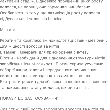
«активній стадії». Відновлює порушений цикл росту
волосся, не порушуючи гормональний баланс.
Особливість в тому, що активізація росту волосся
відбувається і чоловіків і в жінок
Містить:
Кератин та комплекс амінокислот (цистеїн・метіонін).
Для міцності волосся та нігтів
Вітаміни і мінерали для прискорення синтезу.
Біотин – необхідний для відновлення структури нігтів,
запобігання їхньої ламкості. Біотин сприяє усуненню
себореї шкіри голови і передчасного виникнення
сивого волосся, випадіння та ламкості волосся.
Екстракти рослин для збільшення швидкості засвоєння
та покращення стану волосся, шкіри та нігтів
ПОКАЗИ ДО ЗАСТОСУВАННЯ:
Для стимуляції росту здорового волосся та нігтів та