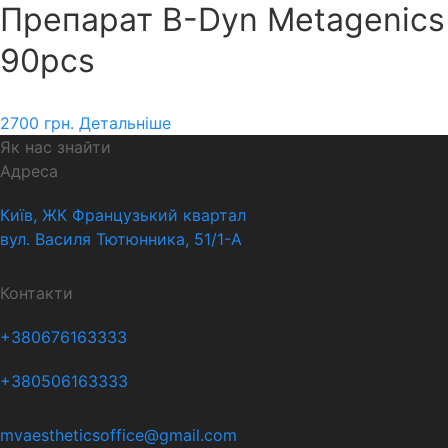
Препарат B-Dyn Metagenics
90pcs
2700
грн.
Детальніше
Як нас знайти
Адреса
Київ, ЖК Французький квартал
вул. Василя Тютюнника, 51/1-А
Контакти
+380676163333
+380506163333
mvaestheticsoffice@gmail.com