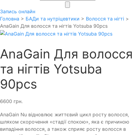
search
Запись онлайн
Головна
>
БАДи та нутріцевтики
>
Волосся та нігті
>
AnaGain Для волосся та нігтів Yotsuba 90pcs
AnaGain Для волосся
та нігтів Yotsuba
90pcs
6600
грн.
AnaGain Nu відновлює життєвий цикл росту волосся,
шляхом скорочення «стадії спокою», яка є причиною
випадіння волосся, а також сприяє росту волосся в