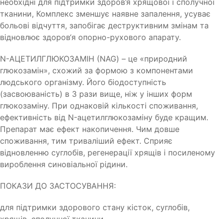
необхідні для підтримки здоров’я хрящової і сполучної
тканини, Комплекс зменшує наявне запалення, усуває
больові відчуття, запобігає деструктивним змінам та
відновлює здоров‘я опорно-рухового апарату.
N-АЦЕТИЛГЛЮКОЗАМІН (NAG) – це «природний
глюкозамін», схожий за формою з компонентами
людського організму. Його біодоступність
(засвоюваність) в 3 рази вище, ніж у інших форм
глюкозаміну. При однаковій кількості споживання,
ефективність від N-ацетилглюкозаміну буде кращим.
Препарат має ефект накопичення. Чим довше
споживання, тим триваліший ефект. Сприяє
відновленню суглобів, регенерації хрящів і посиленому
вироблення синовіальної рідини.
ПОКАЗИ ДО ЗАСТОСУВАННЯ:
для підтримки здорового стану кісток, суглобів,
хрящів, сполучної тканини.