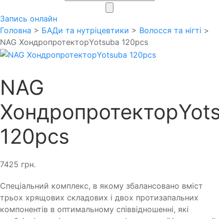
search
Запись онлайн
Головна
>
БАДи та нутріцевтики
>
Волосся та нігті
>
NAG ХондропротекторYotsuba 120pcs
NAG
ХондропротекторYot
120pcs
7425
грн.
Спеціальний комплекс, в якому збалансовано вміст
трьох хрящових складових і двох протизапальних
компонентів в оптимальному співвідношенні, які