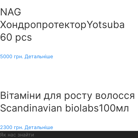
NAG
ХондропротекторYotsuba
60 pcs
5000
грн.
Детальніше
Вітаміни для росту волосся
Scandinavian biolabs100мл
2300
грн.
Детальніше
Як нас знайти