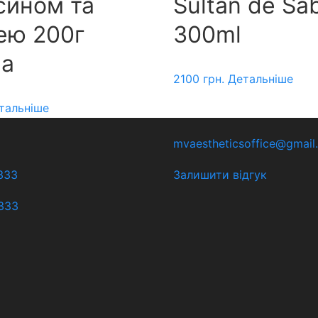
сином та
Sultan de Sa
ею 200г
300ml
na
2100
грн.
Детальніше
тальніше
mvaestheticsoffice@gmail
333
Залишити відгук
333