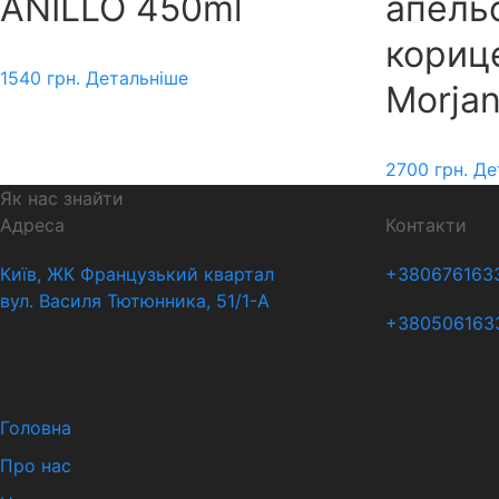
ANILLO 450ml
апель
кориц
1540
грн.
Детальніше
Morja
2700
грн.
Де
Як нас знайти
Адреса
Контакти
Київ, ЖК Французький квартал
+380676163
вул. Василя Тютюнника, 51/1-А
+380506163
Головна
Про нас