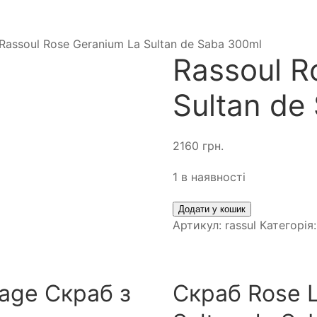
Rassoul Rose Geranium La Sultan de Saba 300ml
Rassoul R
Sultan de
2160
грн.
1 в наявності
Додати у кошик
Артикул:
rassul
Категорія
ge Скраб з
Скраб Rose 