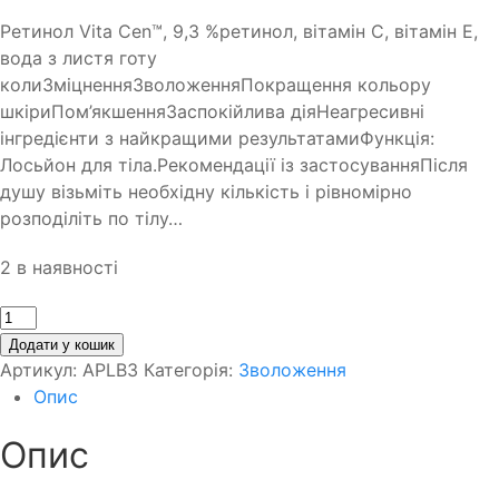
Ретинол Vita Cen™, 9,3 %ретинол, вітамін C, вітамін E,
вода з листя готу
колиЗміцненняЗволоженняПокращення кольору
шкіриПом’якшенняЗаспокійлива діяНеагресивні
інгредієнти з найкращими результатамиФункція:
Лосьйон для тіла.Рекомендації із застосуванняПісля
душу візьміть необхідну кількість і рівномірно
розподіліть по тілу…
2 в наявності
Кількість
Додати у кошик
Артикул:
APLB3
Категорія:
Зволоження
Опис
Опис