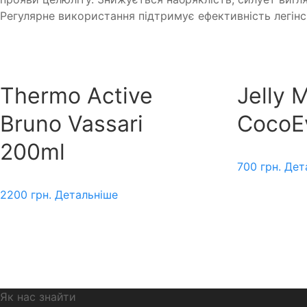
Регулярне використання підтримує ефективність легінсі
Thermo Active
Jelly 
Bruno Vassari
CocoE
200ml
700
грн.
Дет
2200
грн.
Детальніше
Як нас знайти