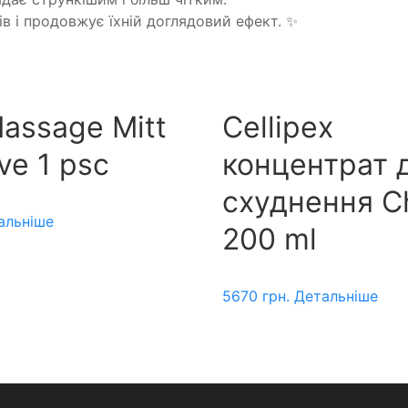
в і продовжує їхній доглядовий ефект. ✨
Massage Mitt
Cellipex
ve 1 psc
концентрат 
схуднення Ch
альніше
200 ml
5670
грн.
Детальніше