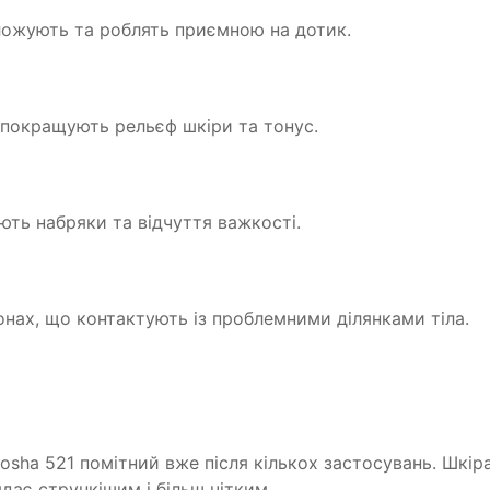
оложують та роблять приємною на дотик.
 покращують рельєф шкіри та тонус.
ть набряки та відчуття важкості.
онах, що контактують із проблемними ділянками тіла.
 Arosha 521 помітний вже після кількох застосувань. Шк
дає стрункішим і більш чітким.