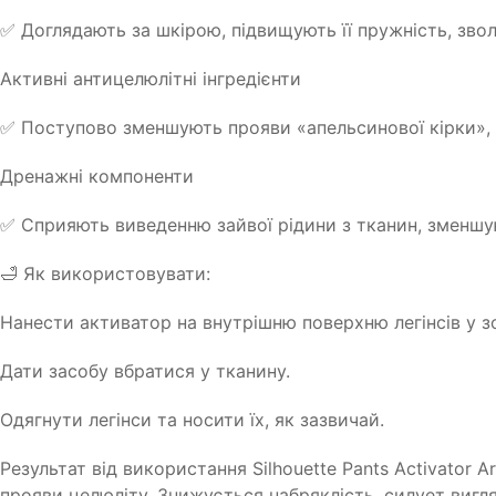
✅ Доглядають за шкірою, підвищують її пружність, зв
Активні антицелюлітні інгредієнти
✅ Поступово зменшують прояви «апельсинової кірки»,
Дренажні компоненти
✅ Сприяють виведенню зайвої рідини з тканин, зменшую
🛁 Як використовувати:
Нанести активатор на внутрішню поверхню легінсів у з
Дати засобу вбратися у тканину.
Одягнути легінси та носити їх, як зазвичай.
Результат від використання Silhouette Pants Activator
прояви целюліту. Знижується набряклість, силует вигля