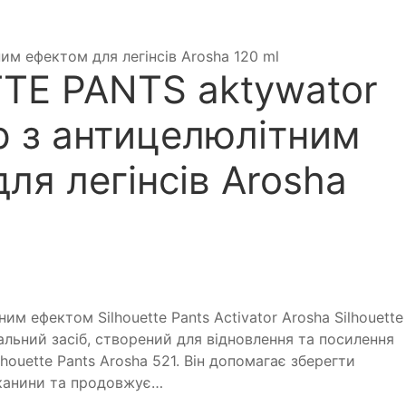
м ефектом для легінсів Arosha 120 ml
TE PANTS aktywator
р з антицелюлітним
ля легінсів Arosha
им ефектом Silhouette Pants Activator Arosha Silhouette
ціальний засіб, створений для відновлення та посилення
ilhouette Pants Arosha 521. Він допомагає зберегти
тканини та продовжує…