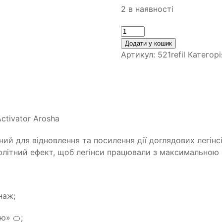
2 в наявності
Кількість
Додати у кошик
Артикул:
521refil
Категорі
ctivator Arosha
рений для відновлення та посилення дії доглядових легінс
літний ефект, щоб легінси працювали з максимальною 
наж;
ю» 🍊;