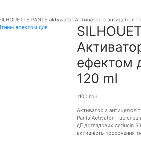
SILHOUETTE PANTS aktywator Активатор з антицелюлітни
SILHOUET
Активато
ефектом д
120 ml
1100
грн.
Активатор з антицелюлітн
Pants Activator – це спе
дії доглядових легінсів S
активність просочення 