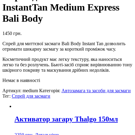
InstantTan Medium Express
Bali Body
1450
грн.
Спрей для миттєвої засмаги Bali Body Instant Tan дозволить
отримати шикарну засмагу за короткий проміжок часу.
Косметичний продукт має легку текстуру, яка наноситься
легко та без розлучень. Бьюті-засіб сприяє вирівнюванню тону
шкірного покриву та маскування дрібних недоліків.
Немає в наявності
Артикул:
medium
Категорія:
Автозамага та засоби для засмаги
Тег:
Спрей для засмаги
Активатор загару Thalgo 150мл
2250
грн.
Детальніше