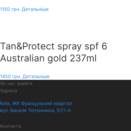
1150
грн.
Детальніше
Tan&Protect spray spf 6
Australian gold 237ml
1450
грн.
Детальніше
Як нас знайти
Адреса
Київ, ЖК Французький квартал
вул. Василя Тютюнника, 51/1-А
Контакти