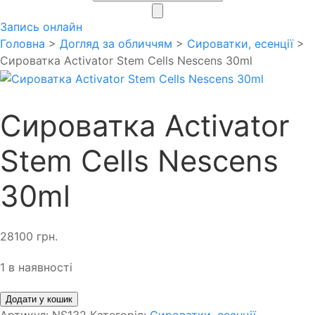
search
Запись онлайн
Головна
>
Догляд за обличчям
>
Сироватки, есенції
>
Сироватка Activator Stem Cells Nescens 30ml
Сироватка Activator
Stem Cells Nescens
30ml
28100
грн.
1 в наявності
Додати у кошик
Артикул:
NS132
Категорія:
Сироватки, есенції