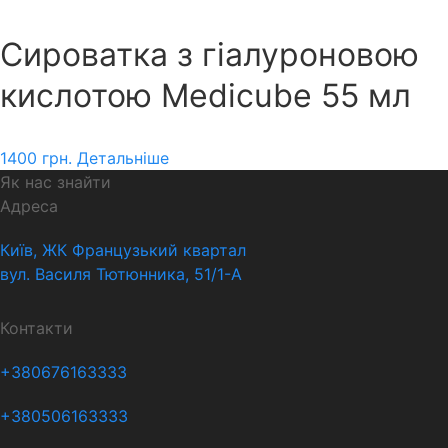
Сироватка з гіалуроновою
кислотою Medicube 55 мл
1400
грн.
Детальніше
Як нас знайти
Адреса
Київ, ЖК Французький квартал
вул. Василя Тютюнника, 51/1-А
Контакти
+380676163333
+380506163333