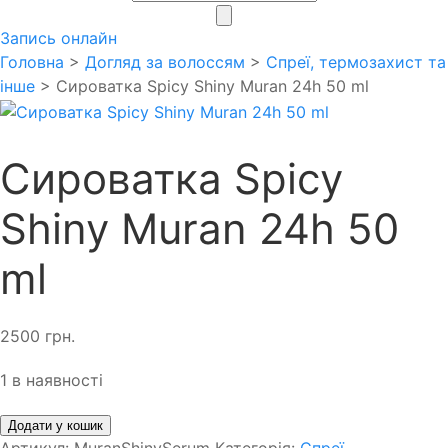
search
Запись онлайн
Головна
>
Догляд за волоссям
>
Спреї, термозахист та
інше
> Сироватка Spicy Shiny Muran 24h 50 ml
Сироватка Spicy
Shiny Muran 24h 50
ml
2500
грн.
1 в наявності
Додати у кошик
Артикул:
MuranShinySerum
Категорія:
Спреї,