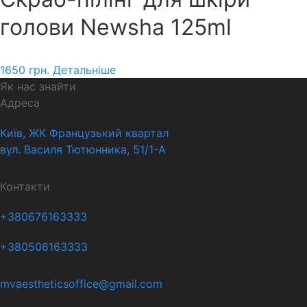
голови Newsha 125ml
1650
грн.
Детальніше
Як нас знайти
Адреса
Київ, ЖК Французький квартал
вул. Василя Тютюнника, 51/1-А
Контакти
+380676163333
+380506163333
mvaestheticsoffice@gmail.com