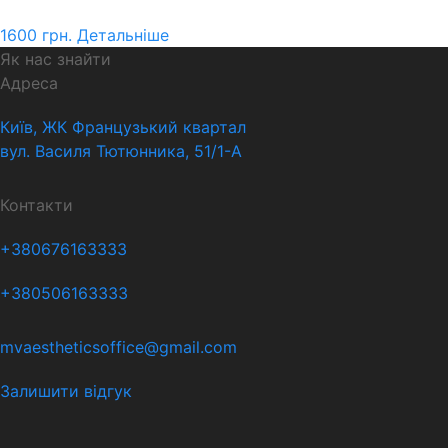
1600
грн.
Детальніше
Як нас знайти
Адреса
Київ, ЖК Французький квартал
вул. Василя Тютюнника, 51/1-А
Контакти
+380676163333
+380506163333
mvaestheticsoffice@gmail.com
Залишити відгук