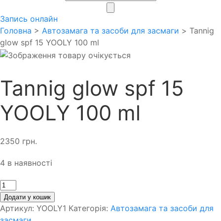
search
Запись онлайн
Головна
>
Автозамага та засоби для засмаги
> Tannig
glow spf 15 YOOLY 100 ml
Tannig glow spf 15
YOOLY 100 ml
2350
грн.
4 в наявності
Кількість
Додати у кошик
Артикул:
YOOLY1
Категорія:
Автозамага та засоби для
засмаги