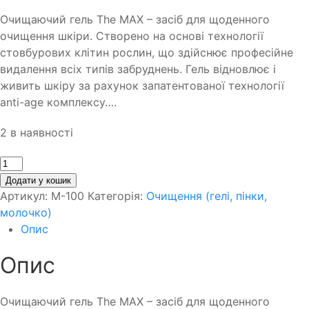
Очищаючий гель The MAX – засіб для щоденного
очищення шкіри. Створено на основі технології
стовбурових клітин рослин, що здійснює професійне
видалення всіх типів забруднень. Гель відновлює і
живить шкіру за рахунок запатентованої технології
anti-age комплексу….
2 в наявності
Кількість
Додати у кошик
Артикул:
M-100
Категорія:
Очищення (гелі, пінки,
молочко)
Опис
Опис
Очищаючий гель The MAX – засіб для щоденного