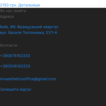
2150
грн.
Детальніше
Як нас знайти
Адреса
Київ, ЖК Французький квартал
вул. Василя Тютюнника, 51/1-А
Контакти
+380676163333
+380506163333
mvaestheticsoffice@gmail.com
Залишити відгук