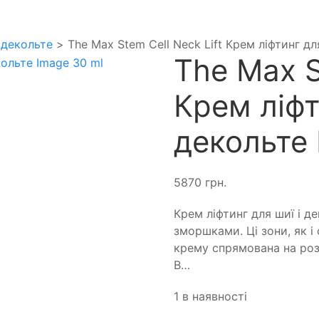
 декольте
> The Max Stem Cell Neck Lift Крем ліфтинг дл
The Max S
Крем ліфт
декольте 
5870
грн.
Крем ліфтинг для шиї і д
зморшками. Ці зони, як і 
крему спрямована на роз
В…
1 в наявності