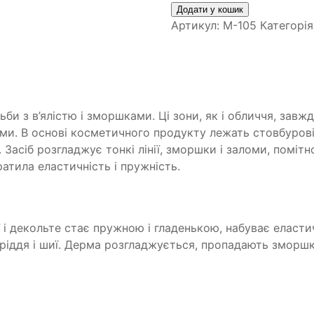
Додати у кошик
Артикул:
M-105
Категорія
би з в’ялістю і зморшками. Ці зони, як і обличчя, завж
ми. В основі косметичного продукту лежать стовбурові 
ї. Засіб розгладжує тонкі лінії, зморшки і заломи, поміт
атила еластичність і пружність.
ї і декольте стає пружною і гладенькою, набуває еласти
ддя і шиї. Дерма розгладжується, пропадають зморшки і