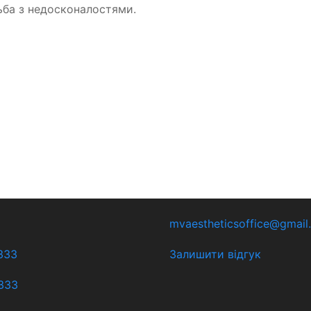
тьба з недосконалостями.
mvaestheticsoffice@gmail
333
Залишити відгук
333