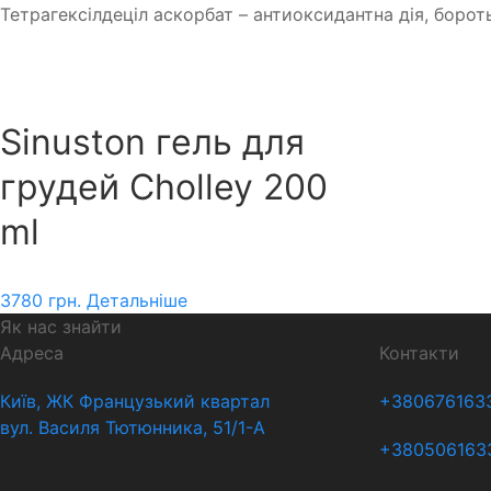
Тетрагексілдеціл аскорбат – антиоксидантна дія, боро
Sinuston гель для
грудей Cholley 200
ml
3780
грн.
Детальніше
Як нас знайти
Адреса
Контакти
Київ, ЖК Французький квартал
+380676163
вул. Василя Тютюнника, 51/1-А
+380506163