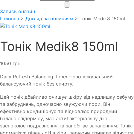
search
Запись онлайн
Головна
>
Догляд за обличчям
> Тонік Medik8 150ml
Тонік Medik8 150ml
1050
грн.
Daily Refresh Balancing Toner – зволожувальний
балансуючий тонік без спирту.
Цей тонік дбайливо очищує шкіру від надлишку себуму
та забруднень, одночасно звужуючи пори. Він
ефективно кондиціонує та відновлює природний
баланс епідермісу, має антибактеріальну дію,
заспокоює подразнення та запобігає запаленням. Тонік
нормалізує рівень pH шкіри, даруючи тривале відчуття