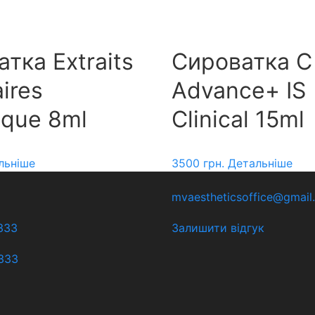
тка Extraits
Сироватка C
aires
Advance+ IS
ique 8ml
Clinical 15ml
льніше
3500
грн.
Детальніше
mvaestheticsoffice@gmail
333
Залишити відгук
333