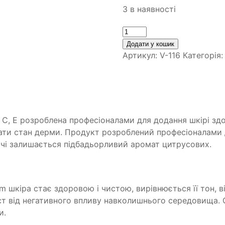
3 в наявності
Кількість
Додати у кошик
Артикул:
V-116
Категорія
С, Е розроблена професіоналами для додання шкірі здо
ти стан дерми. Продукт розроблений професіоналами дл
иччі залишається підбадьорливий аромат цитрусових.
um шкіра стає здоровою і чистою, вирівнюється її тон, 
ст від негативного впливу навколишнього середовища. 
и.