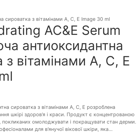
 сироватка з вітамінами А, С, Е Image 30 ml
ydrating AC&E Serum
ча антиоксидантна
 з вітамінами А, С, Е
ml
на сироватка з вітамінами А, С, Е розроблена
ння шкірі здоров’я і краси. Продукт є концентрованою
в, покликаних омолоджувати і покращувати стан дерми.
фесіоналами для в’янучої вікової шкіри, яка…