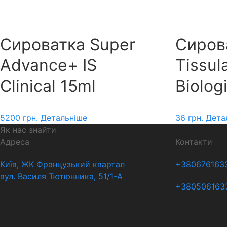
Сироватка Super
Сирова
Advance+ IS
Tissul
Clinical 15ml
Biolog
5200
грн.
Детальніше
36
грн.
Дета
Як нас знайти
Адреса
Контакти
Київ, ЖК Французький квартал
+380676163
вул. Василя Тютюнника, 51/1-А
+380506163