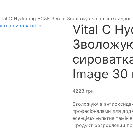
ital C Hydrating AC&E Serum Зволожуюча антиоксидантна
Vital C H
Зволожую
сироватка
Image 30 
4223
грн.
Зволожуюча антиоксидант
професіоналами для дода
есенцією мультивітаміні
Продукт розроблений про