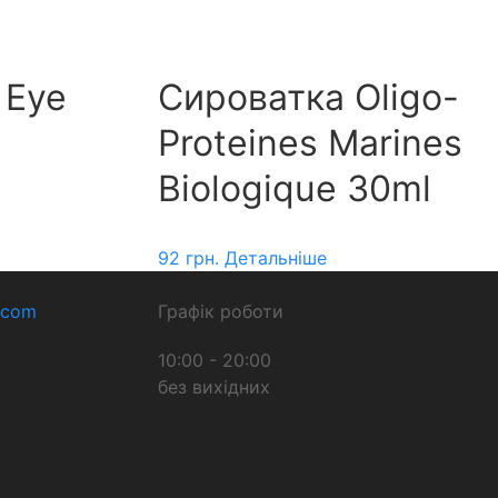
 Eye
Сироватка Oligo-
Proteines Marines
Biologique 30ml
92
грн.
Детальніше
.com
Графік роботи
10:00 - 20:00
без вихідних