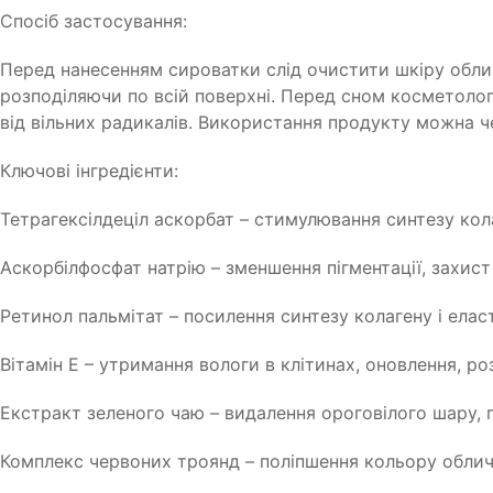
Спосіб застосування:
Перед нанесенням сироватки слід очистити шкіру обли
розподіляючи по всій поверхні. Перед сном косметолог
від вільних радикалів. Використання продукту можна ч
Ключові інгредієнти:
Тетрагексілдеціл аскорбат – стимулювання синтезу кола
Аскорбілфосфат натрію – зменшення пігментації, захист 
Ретинол пальмітат – посилення синтезу колагену і елас
Вітамін Е – утримання вологи в клітинах, оновлення, ро
Екстракт зеленого чаю – видалення ороговілого шару, 
Комплекс червоних троянд – поліпшення кольору обличч