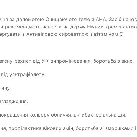
ччя за допомогою Очищаючого гелю з АНА. Засіб нанося
и рекомендують нанести на дерму Нічний крем з антиок
ергувати з Антивіковою сироваткою з вітаміном С.
гену, захист від УФ-випромінювання, боротьба з акне.
від ультрафіолету.
тину.
згладження.
покращення кольору обличчя, антибактеріальна дія.
я, профілактика вікових змін, боротьба зі зморшками 