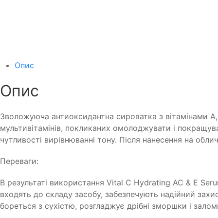
Опис
Опис
Зволожуюча антиоксидантна сироватка з вітамінами А, 
мультивітамінів, покликаних омолоджувати і покращува
чутливості вирівнюванні тону. Після нанесення на обл
Переваги:
В результаті використання Vital C Hydrating AC & E Ser
входять до складу засобу, забезпечують надійний захи
бореться з сухістю, розгладжує дрібні зморшки і залом