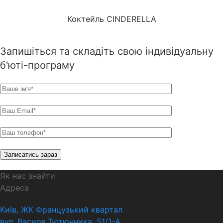
Коктейль CINDERELLA
Запишіться та складіть свою індивідуальну
б'юті-програму
Як нас знайти
Адреса
Київ, ЖК Французький квартал
вул. Василя Тютюнника, 51/1-А