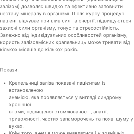
залізом) дозволяє швидко та ефективно заповнити
нестачу мінералу в організмі. Після курсу процедур
пацієнт відчуває приплив сил та енергії, підвищуються
захисні сили організму, тонус та стресостійкість.
Залежно від індивідуальних особливостей організму,
користь залізовмісних крапельниць може тривати від
кількох місяців до кількох років.
Покази:
Крапельниці заліза показані пацієнтам із
встановленою
анемією, яка проявляється у вигляді синдрому
хронічної
втоми, підвищеної стомлюваності, апатії,
тривожності, частих запаморочень та появі шуму у
вухах.
Крім того, анемія може виявлятися і у зовнішніх