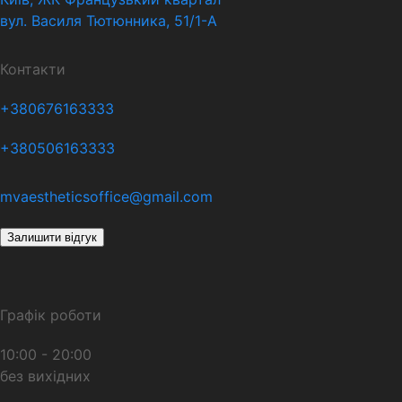
вул. Василя Тютюнника, 51/1-А
Контакти
+380676163333
+380506163333
mvaestheticsoffice@gmail.com
Залишити відгук
Графік роботи
10:00 - 20:00
без вихідних