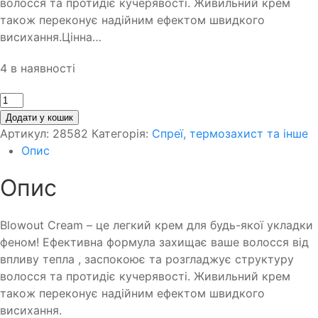
волосся та протидіє кучерявості. Живильний крем
також переконує надійним ефектом швидкого
висихання.Цінна…
4 в наявності
Кількість
Додати у кошик
Артикул:
28582
Категорія:
Спреї, термозахист та інше
Опис
Опис
Blowout Cream – це легкий крем для будь-якої укладки
феном! Ефективна формула захищає ваше волосся від
впливу тепла , заспокоює та розгладжує структуру
волосся та протидіє кучерявості. Живильний крем
також переконує надійним ефектом швидкого
висихання.