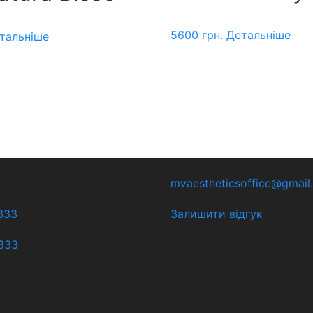
5600
грн.
Детальніше
тальніше
mvaestheticsoffice@gmail
333
Залишити відгук
333