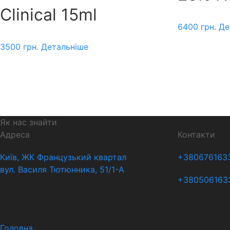
Clinical 15ml
6400
грн.
Де
3500
грн.
Детальніше
Як нас знайти
Адреса
Контакти
Київ, ЖК Французький квартал
+380676163
вул. Василя Тютюнника, 51/1-А
+380506163
Головна