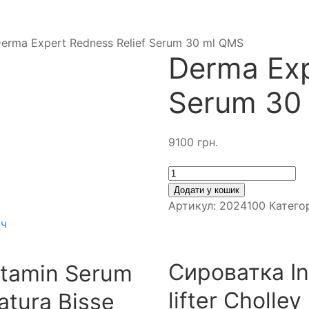
erma Expert Redness Relief Serum 30 ml QMS
Derma Exp
Serum 30
9100
грн.
Кількість
Додати у кошик
Артикул:
2024100
Катего
Сироватка In
itamin Serum
lifter Cholley
tura Bisse