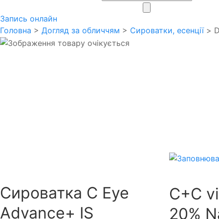
search
Запись онлайн
Головна
>
Догляд за обличчям
>
Сироватки, есенції
> D
Сироватка C Eye
C+C v
Advance+ IS
20% Na