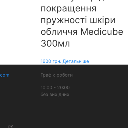
покращення
пружності шкіри
обличчя Medicube
300мл
1600
грн.
Детальніше
.com
Графік роботи
10:00 - 20:00
без вихідних