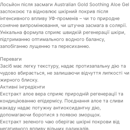
Лосьйон після засмаги Australian Gold Soothing Aloe Gel
заспокоює та відновлює шкірний покрив після
інтенсивного впливу УФ-променів – чи то природне
сонячне випромінювання, чи штучна засмага в солярії.
Унікальна формула сприяє швидкій регенерації шкіри,
підтриманню оптимального водного балансу,
запобіганню лущенню та пересиханню.
Переваги
Засіб має легку текстуру, надає протизапальну дію та
чудово вбирається, не залишаючи відчуття липкості чи
жирного блиску.
Активні інгредієнти
Екстракт алое вера сприяє природній регенерації та
кондиціюванню епідермісу. Поєднання алое та сливи
какаду надає потужну антиоксидантну дію,
допомагаючи боротися з появою зморщок.
Екстракт зеленого чаю оберігає шкірні покрови від
негативного впливу вільних радикалів.