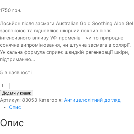
1750
грн.
Лосьйон після засмаги Australian Gold Soothing Aloe Gel
заспокоює та відновлює шкірний покрив після
інтенсивного впливу УФ-променів – чи то природне
сонячне випромінювання, чи штучна засмага в солярії.
Унікальна формула сприяє швидкій регенерації шкіри,
підтриманню…
5 в наявності
Кількість
Додати у кошик
Артикул:
83053
Категорія:
Антицелюлітний догляд
Опис
Опис