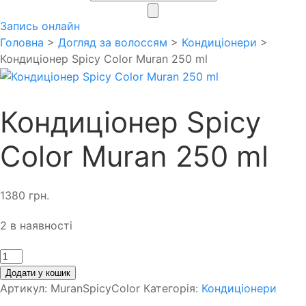
search
Запись онлайн
Головна
>
Догляд за волоссям
>
Кондиціонери
>
Кондиціонер Spicy Color Muran 250 ml
Кондиціонер Spicy
Color Muran 250 ml
1380
грн.
2 в наявності
Кількість
Додати у кошик
Артикул:
MuranSpicyColor
Категорія:
Кондиціонери