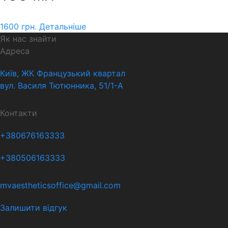
1600
грн.
Детальніше
Як нас знайти
Адреса
Київ, ЖК Французький квартал
вул. Василя Тютюнника, 51/1-А
Контакти
+380676163333
+380506163333
mvaestheticsoffice@gmail.com
Залишити відгук