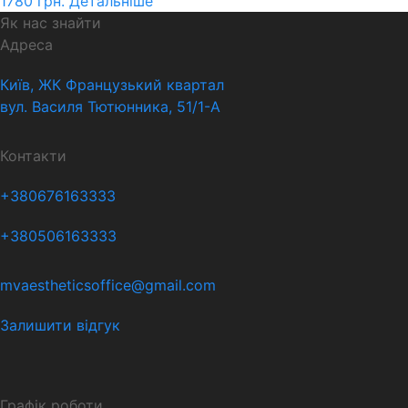
1780
грн.
Детальніше
Як нас знайти
Адреса
Київ, ЖК Французький квартал
вул. Василя Тютюнника, 51/1-А
Контакти
+380676163333
+380506163333
mvaestheticsoffice@gmail.com
Залишити відгук
Графік роботи