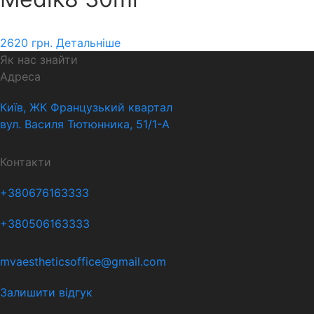
2620
грн.
Детальніше
Як нас знайти
Адреса
Київ, ЖК Французький квартал
вул. Василя Тютюнника, 51/1-А
Контакти
+380676163333
+380506163333
mvaestheticsoffice@gmail.com
Залишити відгук