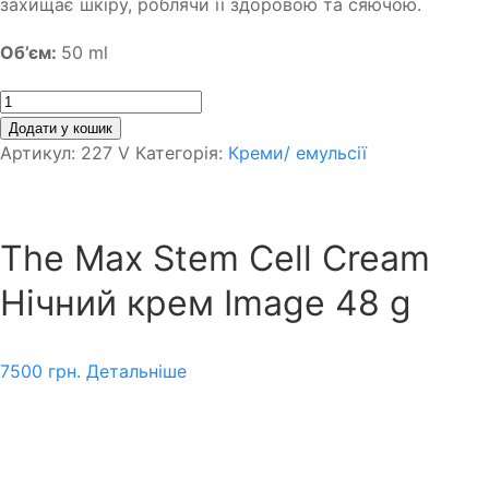
захищає шкіру, роблячи її здоровою та сяючою.
Об’єм:
50 ml
Кількість
Додати у кошик
Артикул:
227 V
Категорія:
Креми/ емульсії
The Max Stem Cell Cream
Нічний крем Image 48 g
7500
грн.
Детальніше