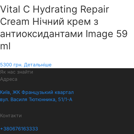
Vital C Hydrating Repair
Cream Нічний крем з
антиоксидантами Image 59
ml
5300
грн.
Детальніше
Як нас знайти
Адреса
Київ, ЖК Французький квартал
вул. Василя Тютюнника, 51/1-А
Контакти
+380676163333