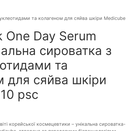
уклеотидами та колагеном для сяйва шкіри Medicube
k One Day Serum
альна сироватка з
еотидами та
м для сяйва шкіри
10 psc
віті корейської космецевтики – унікальна сироватка-