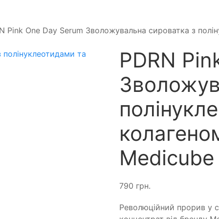
 Pink One Day Serum Зволожувальна сироватка з полін
PDRN Pin
Зволожув
полінукл
колагено
Medicube 
790
грн.
Революційний прорив у с