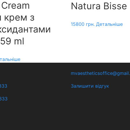
r Cream
Natura Bisse
 крем з
15800
грн.
Детальніше
ксидантами
59 ml
тальніше
mvaestheticsoffice@gmail
333
Залишити відгук
333