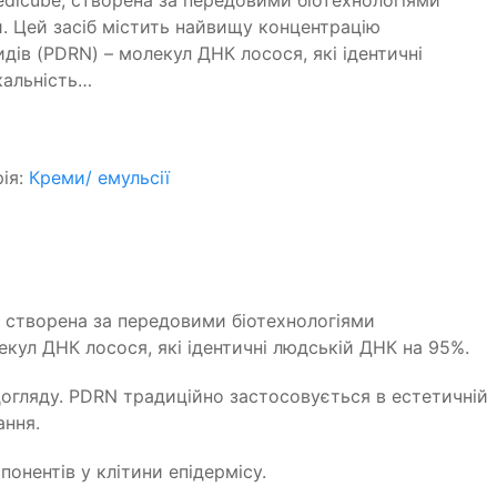
edicube, створена за передовими біотехнологіями
. Цей засіб містить найвищу концентрацію
ів (PDRN) – молекул ДНК лосося, які ідентичні
кальність…
рія:
Креми/ емульсії
, створена за передовими біотехнологіями
кул ДНК лосося, які ідентичні людській ДНК на 95%.
догляду. PDRN традиційно застосовується в естетичній
ання.
онентів у клітини епідермісу.