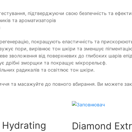
 тестування, підтверджуючи свою безпечність та ефекти
ників та ароматизаторів
и
регенерацію, покращують еластичність та прискорюють
вужує пори, вирівнює тон шкіри та зменшує пігментацію
неве зволоження від поверхневих до глибоких шарів епід
жує дрібні зморщки та покращує мікрорельєф.
ільних радикалів та освітлює тон шкіри.
личчя та масажуйте до повного вбирання. Ви можете зак
C Hydrating
Diamond Ext