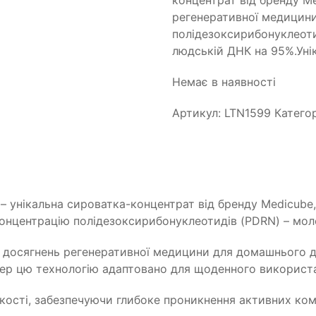
концентрат від бренду M
регенеративної медицини
полідезоксирибонуклеотид
людській ДНК на 95%.Уні
Немає в наявності
Артикул:
LTN1599
Катего
– унікальна сироватка-концентрат від бренду Medicube
онцентрацію полідезоксирибонуклеотидів (PDRN) – моле
их досягнень регенеративної медицини для домашнього 
пер цю технологію адаптовано для щоденного використ
ості, забезпечуючи глибоке проникнення активних комп