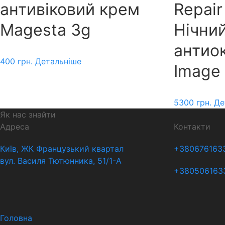
антивіковий крем
Repai
Magesta 3g
Нічний
антио
400
грн.
Детальніше
Image 
5300
грн.
Де
Як нас знайти
Адреса
Контакти
Київ, ЖК Французький квартал
+380676163
вул. Василя Тютюнника, 51/1-А
+380506163
Головна