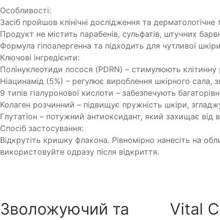
Особливості:
Засіб пройшов клінічні дослідження та дерматологічне
Продукт не містить парабенів, сульфатів, штучних барв
Формула гіпоалергенна та підходить для чутливої шкір
Ключові інгредієнти:
Полінуклеотиди лосося (PDRN) – стимулюють клітинну 
Ніацинамід (5%) – регулює вироблення шкірного сала, з
9 типів гіалуронової кислоти – забезпечують багаторів
Колаген розчинний – підвищує пружність шкіри, зглад
Глутатіон – потужний антиоксидант, який захищає від в
Спосіб застосування:
Відкрутіть кришку флакона. Рівномірно нанесіть на об
використовуйте одразу після відкриття.
Зволожуючий та
Vital 