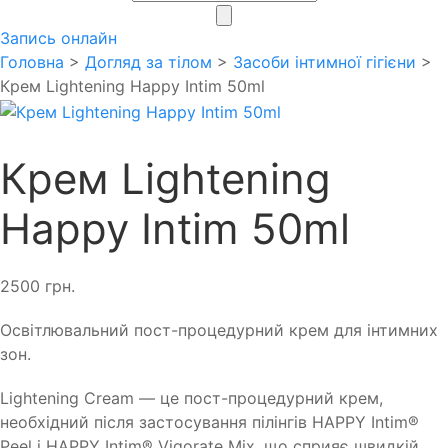
search
Запись онлайн
Головна
>
Догляд за тілом
>
Засоби інтимної гігієни
>
Крем Lightening Happy Intim 50ml
Крем Lightening
Happy Intim 50ml
2500
грн.
Освітлювальний пост-процедурний крем для інтимних
зон.
Lightening Cream — це пост-процедурний крем,
необхідний після застосування пілінгів HAPPY Intim®
Peel і HAPPY Intim® Vigorate Mix, що сприяє швидкій