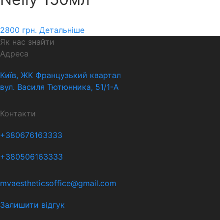
2800
грн.
Детальніше
Як нас знайти
Адреса
Київ, ЖК Французький квартал
вул. Василя Тютюнника, 51/1-А
Контакти
+380676163333
+380506163333
mvaestheticsoffice@gmail.com
Залишити відгук