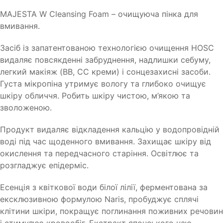
MAJESTA W Cleansing Foam – очищуюча пінка для
вмивання.
Засіб із запатентованою технологією очищення HOSC
видаляє повсякденні забруднення, надлишки себуму,
легкий макіяж (BB, CС креми) і сонцезахисні засоби.
Густа мікропіна утримує вологу та глибоко очищує
шкіру обличчя. Робить шкіру чистою, м’якою та
зволоженою.
Продукт видаляє відкладення кальцію у водопровідній
воді під час щоденного вмивання. Захищає шкіру від
окислення та передчасного старіння. Освітлює та
розгладжує епідерміс.
Есенція з квіткової води білої лілії, ферментована за
ексклюзивною формулою Naris, пробуджує сплячі
клітини шкіри, покращує поглинання поживних речовин