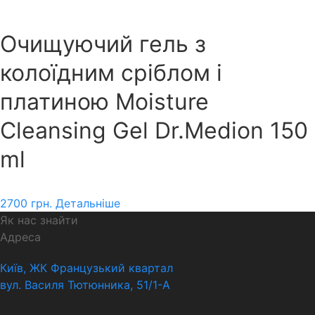
Очищуючий гель з
колоїдним сріблом і
платиною Moisture
Cleansing Gel Dr.Medion 150
ml
2700
грн.
Детальніше
Як нас знайти
Адреса
Київ, ЖК Французький квартал
вул. Василя Тютюнника, 51/1-А