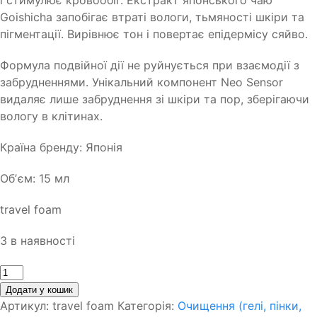
і стимулює кровообіг. Екстракт японського чаю
Goishicha запобігає втраті вологи, тьмяності шкіри та
пігментації. Вирівнює тон і повертає епідермісу сяйво.
Формула подвійної дії не руйнується при взаємодії з
забрудненнями. Унікальний компонент Neo Sensor
видаляє лише забруднення зі шкіри та пор, зберігаючи
вологу в клітинах.
Країна бренду: Японія
Обʼєм: 15 мл
travel foam
3 в наявності
Кількість
Додати у кошик
Артикул:
travel foam
Категорія:
Очищення (гелі, пінки,