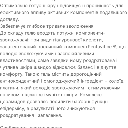
Оптимально готує шкіру і підвищує її проникність для
ефективного впливу активних компонентів подальшого
догляду.
Забезпечує глибоке тривале зволоження.
До складу гелю входять потужні компоненти-
зволожувачі: три види гіалуронової кислоти,
запатентований рослинний компонентPentavitine ®, що
володіє зволожуючими і заспокійливими
властивостями, саме завдяки йому роздратована і
чутлива шкіра швидко відновлює баланс і відчуття
комфорту. Також гель містить дорогоцінний
антиоксидантний і омолоджуючий інгредієнт – колоїд
платини, який володіє зволожуючим і стимулюючим
впливом, підсилює імунітет шкіри. Комплекс
церамидов дозволяє посилити бар’єрні функції
епідермісу, в результаті чого знижуються
роздратування і запалення.
Особливості застосування: