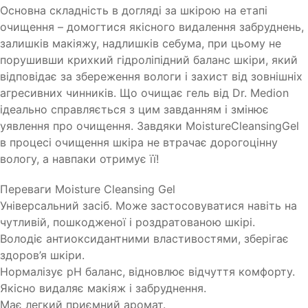
Основна складність в догляді за шкірою на етапі
очищення – домогтися якісного видалення забруднень,
залишків макіяжу, надлишків себума, при цьому не
порушивши крихкий гідроліпідний баланс шкіри, який
відповідає за збереження вологи і захист від зовнішніх
агресивних чинників. Що очищає гель від Dr. Medion
ідеально справляється з цим завданням і змінює
уявлення про очищення. Завдяки MoistureCleansingGel
в процесі очищення шкіра не втрачає дорогоцінну
вологу, а навпаки отримує її!
Переваги Moisture Cleansing Gel
Універсальний засіб. Може застосовуватися навіть на
чутливій, пошкодженої і роздратованою шкірі.
Володіє антиоксидантними властивостями, зберігає
здоров’я шкіри.
Нормалізує рН баланс, відновлює відчуття комфорту.
Якісно видаляє макіяж і забруднення.
Має легкий приємний аромат.