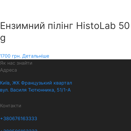
Ензимний пілінг HistoLab 50
g
1700
грн.
Детальніше
Як нас знайти
Адреса
Київ, ЖК Французький квартал
вул. Василя Тютюнника, 51/1-А
Контакти
+380676163333