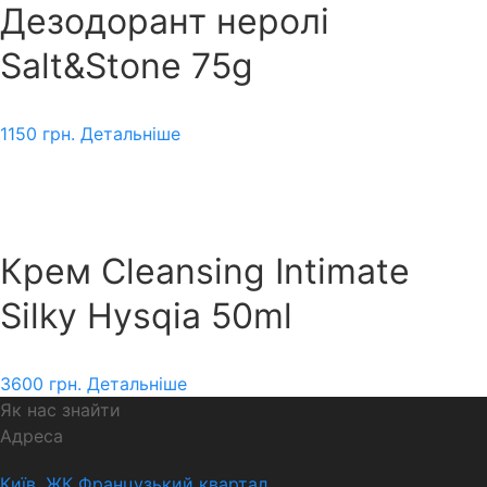
Дезодорант неролі
Salt&Stone 75g
1150
грн.
Детальніше
Крем Cleansing Intimate
Silky Hysqia 50ml
3600
грн.
Детальніше
Як нас знайти
Адреса
Київ, ЖК Французький квартал