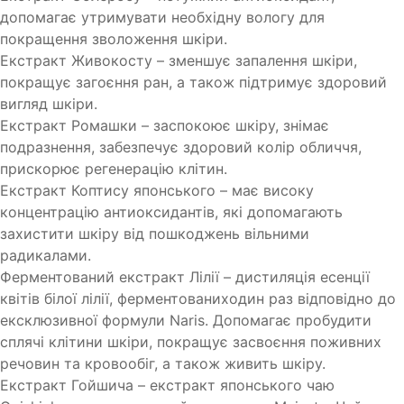
допомагає утримувати необхідну вологу для
покращення зволоження шкіри.
Екстракт Живокосту – зменшує запалення шкіри,
покращує загоєння ран, а також підтримує здоровий
вигляд шкіри.
Екстракт Ромашки – заспокоює шкіру, знімає
подразнення, забезпечує здоровий колір обличчя,
прискорює регенерацію клітин.
Екстракт Коптису японського – має високу
концентрацію антиоксидантів, які допомагають
захистити шкіру від пошкоджень вільними
радикалами.
Ферментований екстракт Лілії – дистиляція есенції
квітів білої лілії, ферментованиходин раз відповідно до
ексклюзивної формули Naris. Допомагає пробудити
сплячі клітини шкіри, покращує засвоєння поживних
речовин та кровообіг, а також живить шкіру.
Екстракт Гойшича – екстракт японського чаю