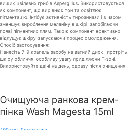
вищих цвілевих грибів Aspergillus. Використовується
як компонент, що вирівнює тон та освітлює
пігментацію. Інгібує активність тирозинази і з часом
зменшує вироблення меланіну в шкірі, запобігаючи
появі пігментних плям. Також компонент ефективно
відлущує шкіру, запускаючи процес омолодження.
Спосіб застосування:
Нанесіть 7-9 крапель засобу на ватний диск і протріть
шкіру обличчя, особливу увагу приділяючи Т-зоні.
Використовуйте двічі на день, одразу після очищення.
Очищуюча ранкова крем-
пінка Wash Magesta 15ml
400
грн.
Детальніше