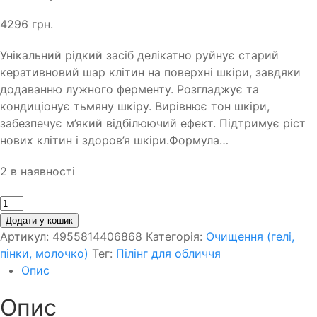
4296
грн.
Унікальний рідкий засіб делікатно руйнує старий
керативновий шар клітин на поверхні шкіри, завдяки
додаванню лужного ферменту. Розгладжує та
кондиціонує тьмяну шкіру. Вирівнює тон шкіри,
забезпечує м’який відбілюючий ефект. Підтримує ріст
нових клітин і здоров’я шкіри.Формула…
2 в наявності
Кількість
Додати у кошик
Артикул:
4955814406868
Категорія:
Очищення (гелі,
пінки, молочко)
Тег:
Пілінг для обличчя
Опис
Опис