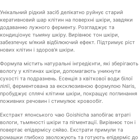
Унікальний рідкий засіб делікатно руйнує старий
керативновий шар клітин на поверхні шкіри, завдяки
додаванню лужного ферменту. Розгладжує та
кондиціонує тьмяну шкіру. Вирівнює тон шкіри,
забезпечує м’який відбілюючий ефект. Підтримує ріст
нових клітин і здоров’я шкіри.
Формула містить натуральні інгредієнти, які зберігають
вологу у клітинах шкіри, допомагають уникнути
сухості та подразнень. Есенція з квіткової води білої
лілії, ферментована за ексклюзивною формулою Naris,
пробуджує сплячі клітини шкіри, покращує поглинання
поживних речовин і стимулює кровообіг.
Екстракт японського чаю Goishicha запобігає втраті
вологи, тьмяності шкіри та пігментації. Вирівнює тон і
повертає епідермісу сяйво. Екстрати примули та
ромашки глибоко зволожують та готують епідерміс до