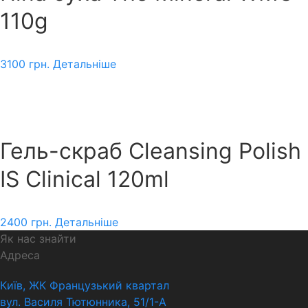
110g
3100
грн.
Детальніше
Гель-скраб Cleansing Polish
IS Clinical 120ml
2400
грн.
Детальніше
Як нас знайти
Адреса
Київ, ЖК Французький квартал
вул. Василя Тютюнника, 51/1-А