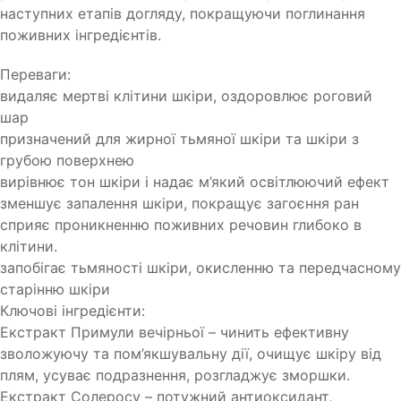
наступних етапів догляду, покращуючи поглинання
поживних інгредієнтів.
Переваги:
видаляє мертві клітини шкіри, оздоровлює роговий
шар
призначений для жирної тьмяної шкіри та шкіри з
грубою поверхнею
вирівнює тон шкіри і надає м’який освітлюючий ефект
зменшує запалення шкіри, покращує загоєння ран
сприяє проникненню поживних речовин глибоко в
клітини.
запобігає тьмяності шкіри, окисленню та передчасному
старінню шкіри
Ключові інгредієнти:
Екстракт Примули вечірньої – чинить ефективну
зволожуючу та пом’якшувальну дії, очищує шкіру від
плям, усуває подразнення, розгладжує зморшки.
Екстракт Солеросу – потужний антиоксидант,