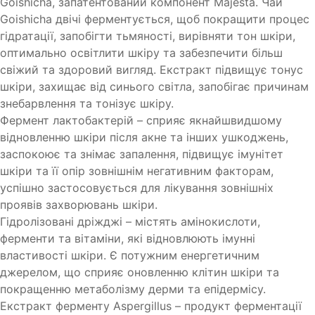
Goishicha, запатентований компонент Majesta. Чай
Goishicha двічі ферментується, щоб покращити процес
гідратації, запобігти тьмяності, вирівняти тон шкіри,
оптимально освітлити шкіру та забезпечити більш
свіжий та здоровий вигляд. Екстракт підвищує тонус
шкіри, захищає від синього світла, запобігає причинам
знебарвлення та тонізує шкіру.
Фермент лактобактерій – сприяє якнайшвидшому
відновленню шкіри після акне та інших ушкоджень,
заспокоює та знімає запалення, підвищує імунітет
шкіри та її опір зовнішнім негативним факторам,
успішно застосовується для лікування зовнішніх
проявів захворювань шкіри.
Гідролізовані дріжджі – містять амінокислоти,
ферменти та вітаміни, які відновлюють імунні
властивості шкіри. Є потужним енергетичним
джерелом, що сприяє оновленню клітин шкіри та
покращенню метаболізму дерми та епідермісу.
Екстракт ферменту Aspergillus – продукт ферментації