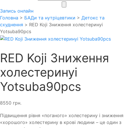
search
Запись онлайн
Головна
>
БАДи та нутріцевтики
>
Детокс та
схуднення
> RED Kojі Зниження холестеринуi
Yotsuba90pcs
RED Kojі Зниження
холестеринуi
Yotsuba90pcs
8550
грн.
Підвищення рівня «поганого» холестерину і зниження
«хорошого» холестерину в крові людини – це один з